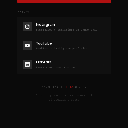
CANAIS
Instagram
→
Bastidores e estratégia em tempo real
YouTube
→
Análises estratégicas profundas
LinkedIn
→
Cases e artigos técnicos
MARKETING DE
CRIA
© 2026
Marketing sem estrutura comercial
só acelera o caos.